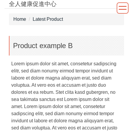
全人健康促進中心
Jump
to
the
Home
Latest Product
main
content
block
Product example B
Lorem ipsum dolor sit amet, consetetur sadipscing
elitr, sed diam nonumy eirmod tempor invidunt ut
labore et dolore magna aliquyam erat, sed diam
voluptua. At vero eos et accusam et justo duo
dolores et ea rebum. Stet clita kasd gubergren, no
sea takimata sanctus est Lorem ipsum dolor sit
amet. Lorem ipsum dolor sit amet, consetetur
sadipscing elitr, sed diam nonumy eirmod tempor
invidunt ut labore et dolore magna aliquyam erat,
sed diam voluptua. At vero eos et accusam et justo