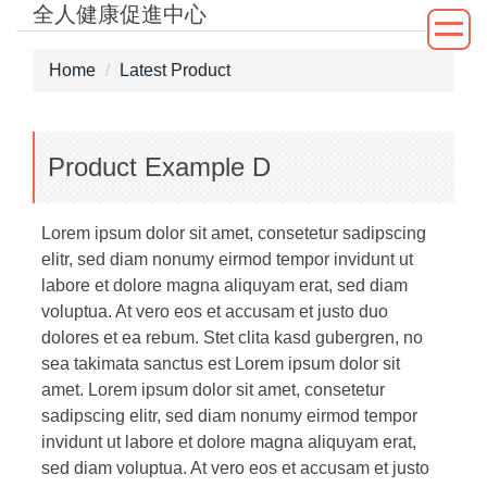
全人健康促進中心
Jump
to
the
Home
Latest Product
main
content
block
Product Example D
Lorem ipsum dolor sit amet, consetetur sadipscing
elitr, sed diam nonumy eirmod tempor invidunt ut
labore et dolore magna aliquyam erat, sed diam
voluptua. At vero eos et accusam et justo duo
dolores et ea rebum. Stet clita kasd gubergren, no
sea takimata sanctus est Lorem ipsum dolor sit
amet. Lorem ipsum dolor sit amet, consetetur
sadipscing elitr, sed diam nonumy eirmod tempor
invidunt ut labore et dolore magna aliquyam erat,
sed diam voluptua. At vero eos et accusam et justo